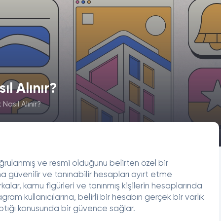
ıl Alınır?
Nasıl Alınır?
rulanmış ve resmi olduğunu belirten özel bir
na güvenilir ve tanınabilir hesapları ayırt etme
arkalar, kamu figürleri ve tanınmış kişilerin hesaplarında
ram kullanıcılarına, belirli bir hesabın gerçek bir varlık
yaptığı konusunda bir güvence sağlar.