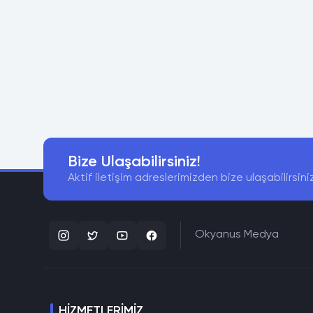
Bize Ulaşabilirsiniz!
Aktif iletişim adreslerimizden bize ulaşabilirsini
Okyanus Medya
HIZMETLERIMIZ