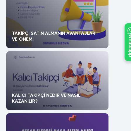
TAKIPÇI SATIN ALMANIN AVANTAJLARI
What
VE ÖNEMI
KALICI TAKIPÇI NEDIR VE NASIL
KAZANILIR?