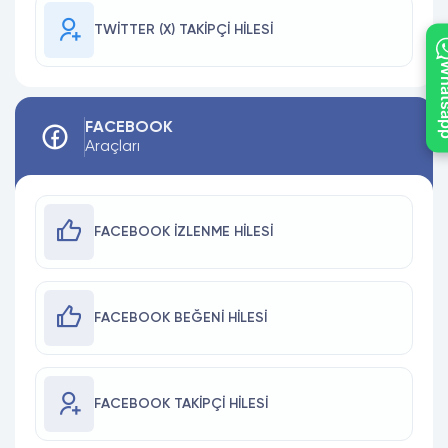
TWITTER (X) TAKIPÇI HILESI
What
FACEBOOK
Araçları
FACEBOOK İZLENME HILESI
FACEBOOK BEĞENI HILESI
FACEBOOK TAKIPÇI HILESI