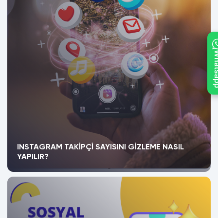
What
INSTAGRAM TAKIPÇI SAYISINI GIZLEME NASIL
YAPILIR?