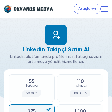
Araçlar
Linkedin Takipçi Satın Al
Linkedin platformunda profillerinizin takipçi sayısını
arttırmaya yönelik hizmetlerdir.
55
110
Takipçi
Takipçi
50.00₺
100.00₺
275
1.100