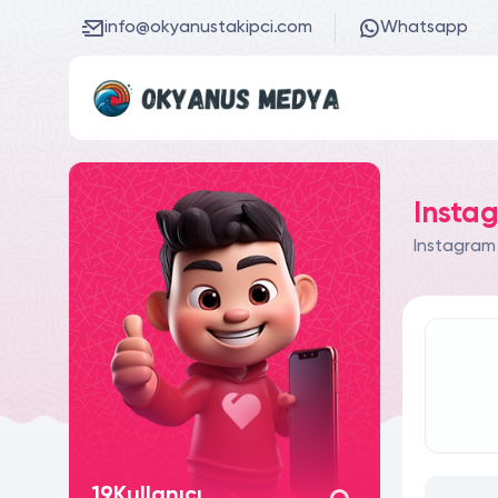
info@okyanustakipci.com
Whatsapp
Insta
Instagram 
19
Kullanıcı