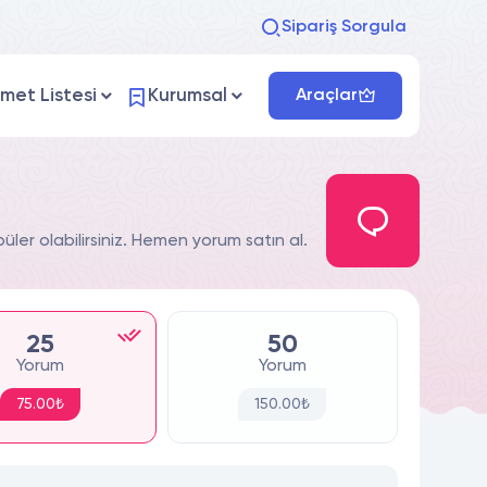
Sipariş Sorgula
zmet Listesi
Kurumsal
Araçlar
ler olabilirsiniz. Hemen yorum satın al.
25
50
Yorum
Yorum
75.00₺
150.00₺