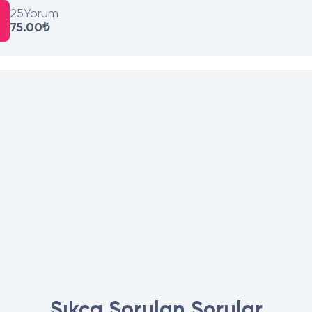
25
Yorum
75.00₺
Sıkca Sorulan Sorular