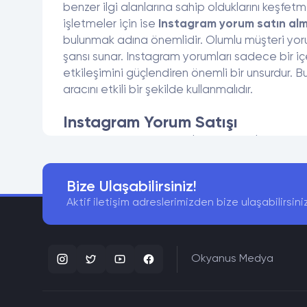
benzer ilgi alanlarına sahip olduklarını keşfet
işletmeler için ise
Instagram yorum satın al
bulunmak adına önemlidir. Olumlu müşteri yoruml
şansı sunar. Instagram yorumları sadece bir iç
etkileşimini güçlendiren önemli bir unsurdur. B
aracını etkili bir şekilde kullanmalıdır.
Instagram Yorum Satışı
Instagram yorum satın almak, sosyal medya strate
içeriklerin popülerliğini belirleyen etkileşim 
keşfedilmesine yardımcı olur. Yorum satın almak,
Bize Ulaşabilirsiniz!
Yüksek sayıda etkileşim için
yorum satın al
il
Aktif iletişim adreslerimizden bize ulaşabilirsini
elde etme şansını artırır. Ayrıca, bir gönderi 
gösterilmesine katkı sağlar.
Markalar için Instagram yorum satın almanın ava
Okyanus Medya
yer alır. Müşterilerin olumlu yorumlarını görmesi
kampanyalarını veya ürünlerini tanıtmak için yapı
seçmek önemlidir. Organik ve
gerçek yorum s