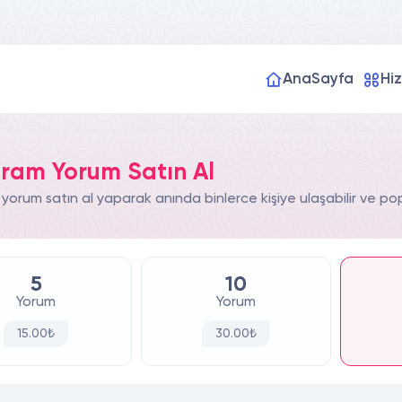
AnaSayfa
Hi
gram Yorum Satın Al
yorum satın al yaparak anında binlerce kişiye ulaşabilir ve popü
5
10
Yorum
Yorum
15.00₺
30.00₺